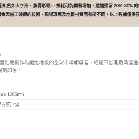
鋪法(例如人字形、魚骨形等)，損耗可能顯著增加，建議預留 20%-30% 
比例會因施工師傅的技術、現場環境及地板材質而有所不同，以上數據僅供
®
iginal® 纖維地板作為纖維地板的全球市場領導者，經過不斷開發
深刻印象。
 x 1285mm
平方呎) / 盒