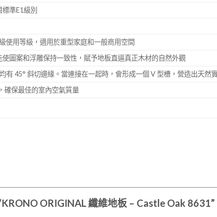
標準E1級別
和32級使用等級，適用於重型家庭和一般商用空間
能使圖案和浮雕保持一致性，賦予地板直逼真正木材的自然外觀
均有 45° 斜切邊緣。當連接在一起時，會形成一個 V 型槽，營造出天然
認證，確保最佳的室內空氣質量
RONO ORIGINAL 纖維地板 – Castle Oak 8631”