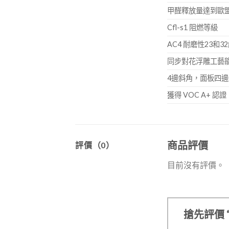
甲醛釋放量達到歐盟
Cfl-s1 阻燃等級
AC4 耐磨性23
同步對花浮雕工藝
4邊斜角，面板四邊
獲得 VOC A+ 
商品評價
評價（0）
目前沒有評價。
搶先評價 “K