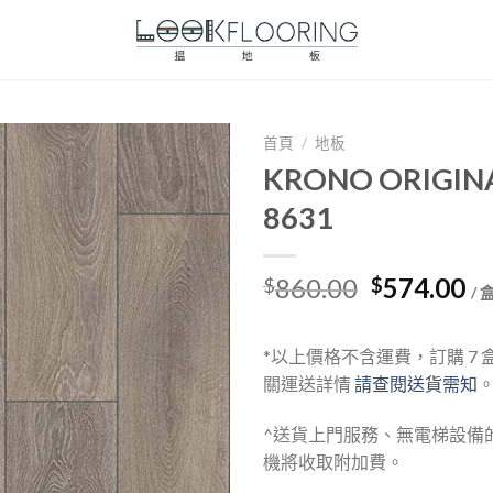
首頁
/
地板
KRONO ORIGINA
8631
Original
Cu
860.00
574.00
$
$
/ 
price
pr
was:
is:
*以上價格不含運費，訂購 7
$860.00.
$5
關運送詳情
請查閱送貨需知
^送貨上門服務、無電梯設備
機將收取附加費。