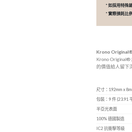
* 如採用特殊
* 實際損耗
Krono Original
Krono Or
的價值給人留下
尺寸：192mm x 8mm
包裝：9 件 (23.91 
半亞光表面
100% 德國製造
IC2 抗衝擊等級