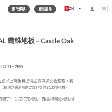
ZH
索取樣版
產品搜尋
L 纖維地板 – Castle Oak
rrent
盒 (23.91平方呎)
ice
 盒或以上可免費提供送貨車邊交收服務。有
74.00.
。
）
（運送到香港島需要額外支付 $100隧道費
的樓宇、香港特定地區、離島和偏遠地區司