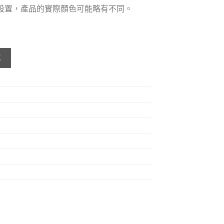
器設置，產品的實際顏色可能略有不同。
stle Oak 8631 數量
車