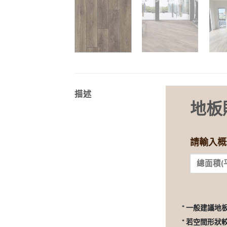
描述
地板
請輸入概
* 一般建議地
* 若空間形狀