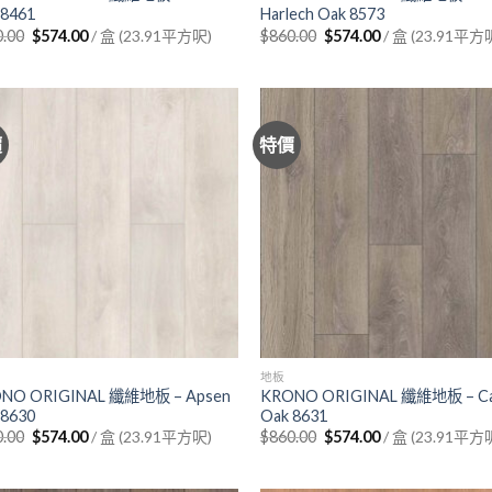
 8461
Harlech Oak 8573
Original
Current
Original
Current
0.00
$
574.00
/ 盒 (23.91平方呎)
$
860.00
$
574.00
/ 盒 (23.91平方
price
price
price
price
was:
is:
was:
is:
$860.00.
$574.00.
$860.00.
$574.00.
價
特價
地板
NO ORIGINAL 纖維地板 – Apsen
KRONO ORIGINAL 纖維地板 – Ca
 8630
Oak 8631
Original
Current
Original
Current
0.00
$
574.00
/ 盒 (23.91平方呎)
$
860.00
$
574.00
/ 盒 (23.91平方
price
price
price
price
was:
is:
was:
is:
$860.00.
$574.00.
$860.00.
$574.00.