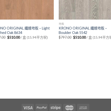
地板
NO ORIGINAL 纖維地板 – Light
KRONO ORIGINAL 纖維地板 –
shed Oak 8634
Boulder Oak 5542
Original
Current
Original
Current
7.00
$
510.00
/ 盒 (15.94平方呎)
$
797.00
$
510.00
/ 盒 (15.94平方
price
price
price
price
was:
is:
was:
is:
$797.00.
$510.00.
$797.00.
$510.00.