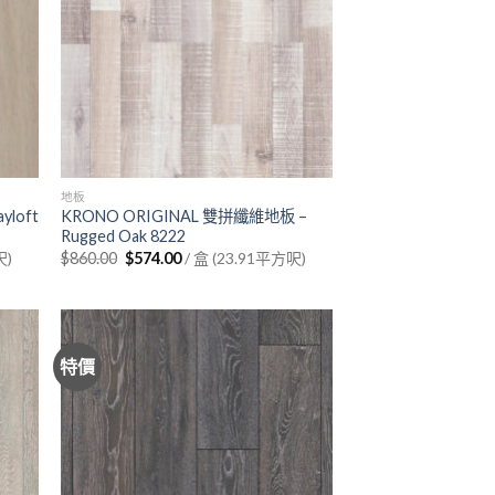
地板
yloft
KRONO ORIGINAL 雙拼纖維地板 –
Rugged Oak 8222
Original
Current
呎)
$
860.00
$
574.00
/ 盒 (23.91平方呎)
price
price
was:
is:
$860.00.
$574.00.
特價