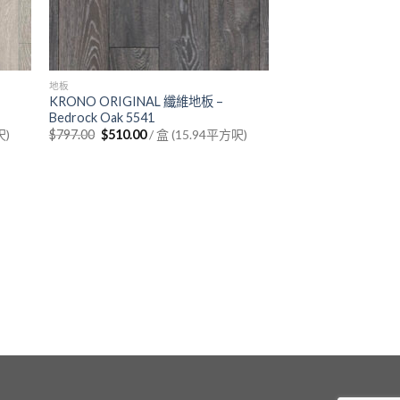
地板
KRONO ORIGINAL 纖維地板 –
Bedrock Oak 5541
Original
Current
呎)
$
797.00
$
510.00
/ 盒 (15.94平方呎)
price
price
was:
is:
$797.00.
$510.00.