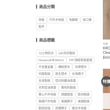
商品分類
地板
戶外木地板
地腳線
收口條
配件
商品標籤
地板
KRO
Clea
72小時防水
EIR 同步壓紋
$
86
Hexamoll ® DINCH
TPP 頂級表面處理
不含重金屬
傳統塑木
共擠塑木
印度製造
原生塑木
台灣牌子
台灣製造
啞光耐磨油表面
特
天然塗油表面
奧地利製造
實心戶外地板
德國製造
歐洲製造
無縫戶外地板
美國牌子
美國製造
耐刮加強
荷蘭牌子
複合木地板