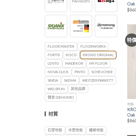
Oak
$
86
特
FLOOR MASTER
FLOORWORKS
FORTIS
KOCO
KRONO ORIGINAL
LENTO
MADEKOR
MY FLOOR
NOVA CLICK
PINTO
SCHEUCHER
SINDA
SKEMA
WEITZER PARKETT
WELSPUN
其他品牌
韓舍 (DEHOME)
地板
KRO
材質
Oak
$
86
石塑地板
木塑地板
纖維地板