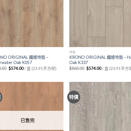
地板
NO ORIGINAL 纖維地板 –
KRONO ORIGINAL 纖維地板 – Ha
rwater Oak K057
Oak K337
Original
Current
Original
Current
0.00
$
574.00
/ 盒 (23.91平方呎)
$
860.00
$
574.00
/ 盒 (23.91平方
price
price
price
price
was:
is:
was:
is:
$860.00.
$574.00.
$860.00.
$574.00.
價
特價
已售完