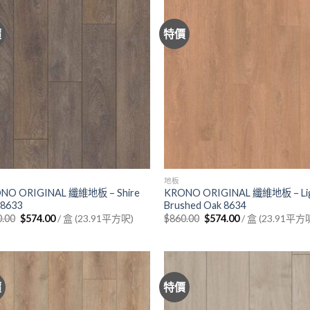
價
特價
地板
NO ORIGINAL 纖維地板 – Shire
KRONO ORIGINAL 纖維地板 – Li
 8633
Brushed Oak 8634
Original
Current
Original
Current
0.00
$
574.00
/ 盒 (23.91平方呎)
$
860.00
$
574.00
/ 盒 (23.91平方
price
price
price
price
was:
is:
was:
is:
$860.00.
$574.00.
$860.00.
$574.00.
價
特價