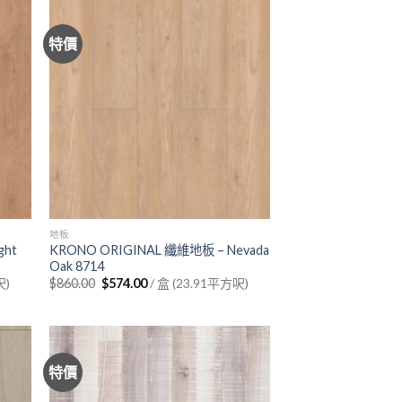
特價
地板
ght
KRONO ORIGINAL 纖維地板 – Nevada
Oak 8714
Original
Current
呎)
$
860.00
$
574.00
/ 盒 (23.91平方呎)
price
price
was:
is:
$860.00.
$574.00.
特價