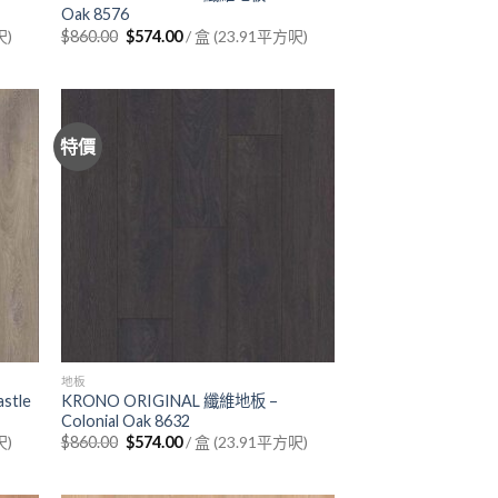
Oak 8576
Original
Current
呎)
$
860.00
$
574.00
/ 盒 (23.91平方呎)
price
price
was:
is:
$860.00.
$574.00.
特價
地板
stle
KRONO ORIGINAL 纖維地板 –
Colonial Oak 8632
Original
Current
呎)
$
860.00
$
574.00
/ 盒 (23.91平方呎)
price
price
was:
is:
$860.00.
$574.00.