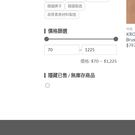
韓國牌子
韓國製造
高質素原材料製造
地板
價格篩選
KRO
Bru
$
79
~
價格:
$70
—
$1,225
隱藏已售 / 無庫存商品