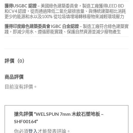
獲得USGBC 認證
– 美國綠色建築委員會，製造工廠獲得LEED BD
和CV4 認證，從而通過降低二氧化碳排放量、與傳統建築相比消耗
更少的能源和水以及100% 從垃圾填埋場轉移廢物來減輕環境壓力
獲得印度綠色建築委員會 IGBC 白金認證
– 製造工廠符合綠色建築實
踐，即減少用水、遵循節能實踐、保護自然資源並減少廢物產生
評價（0）
商品評價
目前沒有評價。
搶先評價 “WELSPUN 7mm 木紋石塑地板 –
SHF00164”
你必須
登入
才能發表評論。