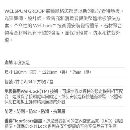
WELSPUN GROUP
每種風格您都會以新的眼光看待地板，
為建築師、設計師、零售商和消費者提供整體地板解決方
案。革命性的 Wel-Lock™ 技術讓安裝變得簡單，石材聚合
物複合材料具有卓越的強度，並保持輕質、防水和抗紫外
線。
產地
印度製造
尺寸
180mm（寬）* 1220mm（長）* 7mm（厚）
包裝
7件 (16.34 平方呎) / 盒
地板採用Wel-Lock(TM) 技術
，可讓地板以獨特的鎖定機制相互配
合。這確保了接頭處牢固鎖定，並使安裝過程快速而輕鬆，它還確
保您在地板上獲得精美無縫的外觀
防污、防刮、防火、防滑、抗菌層
獲得FloorScore認證
，這是最受認可的室內空氣品質（IAQ）認證
標準，確保Click N Lock 系列在安全健康的室內空氣品質下生產