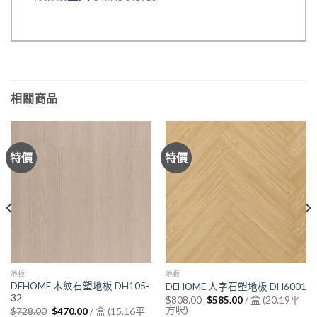
相關商品
特價
特價
地板
地板
DEHOME 木紋石塑地板 DH105-
DEHOME 人字石塑地板 DH6001
32
Original
Current
/ 盒 (20.19平
$
808.00
$
585.00
price
price
方呎)
Original
Current
/ 盒 (15.16平
$
728.00
$
470.00
was:
is: