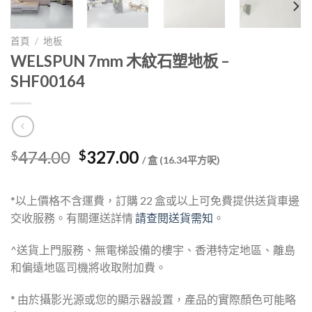
首頁
/
地板
WELSPUN 7mm 木紋石塑地板 –
SHF00164
Original
Current
474.00
327.00
$
$
/ 盒 (16.34平方呎)
price
price
was:
is:
*以上價格不含運費，訂購 22 盒或以上可免費提供送貨車邊
$474.00.
$327.00.
交收服務。有關運送詳情
請查閱送貨需知
。
^送貨上門服務、無電梯設備的樓宇、香港特定地區、離島
和偏遠地區司機將收取附加費。
* 由於攝影光源或您的顯示器設置，產品的實際顏色可能略