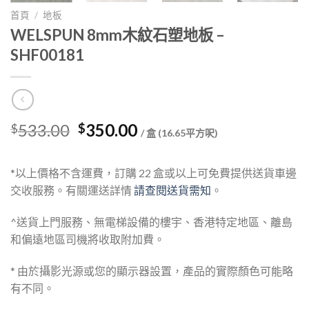
首頁
/
地板
WELSPUN 8mm木紋石塑地板 –
SHF00181
Original
Current
533.00
350.00
$
$
/ 盒 (16.65平方呎)
price
price
was:
is:
*以上價格不含運費，訂購 22 盒或以上可免費提供送貨車邊
$533.00.
$350.00.
交收服務。有關運送詳情
請查閱送貨需知
。
^送貨上門服務、無電梯設備的樓宇、香港特定地區、離島
和偏遠地區司機將收取附加費。
* 由於攝影光源或您的顯示器設置，產品的實際顏色可能略
有不同。