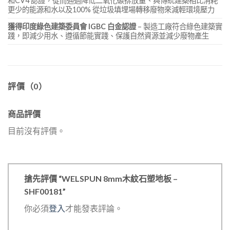
和CV4 認證，從而通過降低二氧化碳排放量、與傳統建築相比消耗
更少的能源和水以及100% 從垃圾填埋場轉移廢物來減輕環境壓力
獲得印度綠色建築委員會 IGBC 白金認證
– 製造工廠符合綠色建築實
踐，即減少用水、遵循節能實踐、保護自然資源並減少廢物產生
評價（0）
商品評價
目前沒有評價。
搶先評價 “WELSPUN 8mm木紋石塑地板 –
SHF00181”
你必須
登入
才能發表評論。