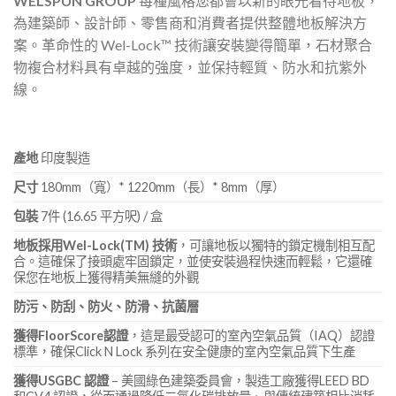
WELSPUN GROUP
每種風格您都會以新的眼光看待地板，
為建築師、設計師、零售商和消費者提供整體地板解決方
案。革命性的 Wel-Lock™ 技術讓安裝變得簡單，石材聚合
物複合材料具有卓越的強度，並保持輕質、防水和抗紫外
線。
產地
印度製造
尺寸
180mm（寬）* 1220mm（長）* 8mm（厚）
包裝
7件 (16.65 平方呎) / 盒
地板採用Wel-Lock(TM) 技術
，可讓地板以獨特的鎖定機制相互配
合。這確保了接頭處牢固鎖定，並使安裝過程快速而輕鬆，它還確
保您在地板上獲得精美無縫的外觀
防污、防刮、防火、防滑、抗菌層
獲得FloorScore認證
，這是最受認可的室內空氣品質（IAQ）認證
標準，確保Click N Lock 系列在安全健康的室內空氣品質下生產
獲得USGBC 認證
– 美國綠色建築委員會，製造工廠獲得LEED BD