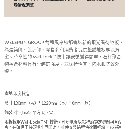
場情況調整
WELSPUN GROUP
每種風格您都會以新的眼光看待地板，
為建築師、設計師、零售商和消費者提供整體地板解決方
案。革命性的 Wel-Lock™ 技術讓安裝變得簡單，石材聚合
物複合材料具有卓越的強度，並保持輕質、防水和抗紫外
線。
產地
印度製造
尺寸
180mm（寬）* 1220mm（長）* 8mm（厚）
包裝
7件 (16.65 平方呎) / 盒
地板採用Wel-Lock(TM) 技術
，可讓地板以獨特的鎖定機制相互配
合。這確保了接頭處牢固鎖定，並使安裝過程快速而輕鬆，它還確