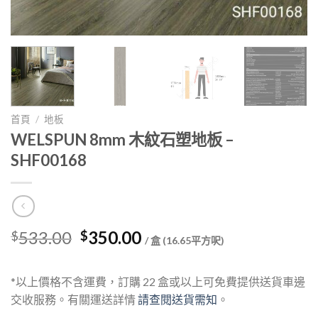
首頁
/
地板
WELSPUN 8mm 木紋石塑地板 –
SHF00168
Original
Current
533.00
350.00
$
$
/ 盒 (16.65平方呎)
price
price
was:
is:
*以上價格不含運費，訂購 22 盒或以上可免費提供送貨車邊
$533.00.
$350.00.
交收服務。有關運送詳情
請查閱送貨需知
。