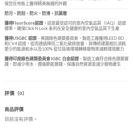
保您在地板上獲得精美無縫的外觀
防污、防刮、防火、防滑、抗菌層
獲得FloorScore認證
，這是最受認可的室內空氣品質（IAQ）認證
標準，確保Click N Lock 系列在安全健康的室內空氣品質下生產
獲得USGBC 認證
– 美國綠色建築委員會，製造工廠獲得LEED BD
和CV4 認證，從而通過降低二氧化碳排放量、與傳統建築相比消耗
更少的能源和水以及100% 從垃圾填埋場轉移廢物來減輕環境壓力
獲得印度綠色建築委員會 IGBC 白金認證
– 製造工廠符合綠色建築實
踐，即減少用水、遵循節能實踐、保護自然資源並減少廢物產生
評價（0）
商品評價
目前沒有評價。