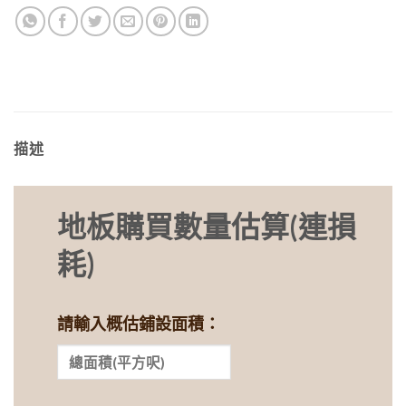
描述
地板購買數量估算(連損
耗)
請輸入概估鋪設面積：