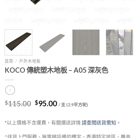
首頁
/
戶外木地板
KOCO 傳統塑木地板 – A05 深灰色
Original
Current
115.00
95.00
$
$
/ 支 (2.9平方呎)
price
price
was:
is:
*以上價格不含運費，有關運送詳情
請查閱送貨需知
。
$115.00.
$95.00.
^送貨上門服務、無電梯設備的樓宇、香港特定地區、離島