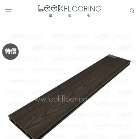
Skip
to
content
特價