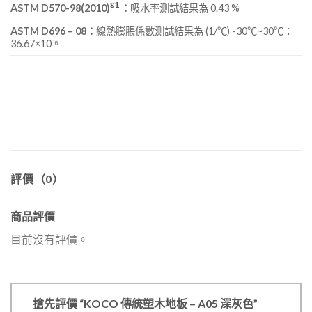
ε1
ASTM D570-98(2010)
：
吸水率測試
結果為 0.43 %
ASTM D696 – 08：
線熱膨脹係數測試結果為 (1/℃) -30℃~30℃：
36.67×10¯⁶
評價（0）
商品評價
目前沒有評價。
搶先評價 “KOCO 傳統塑木地板 – A05 深灰色”