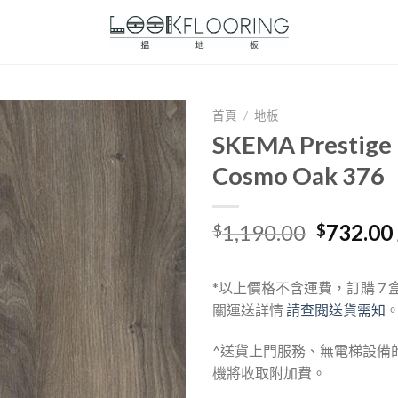
首頁
/
地板
SKEMA Presti
Cosmo Oak 376
Original
1,190.00
732.00
$
$
price
was:
*以上價格不含運費，訂購 7
$1,190.0
關運送詳情
請查閱送貨需知
^送貨上門服務、無電梯設備
機將收取附加費。