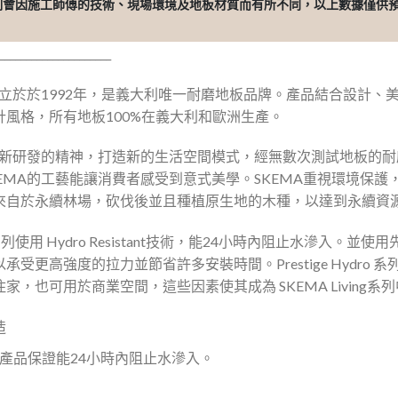
比例會因施工師傅的技術、現場環境及地板材質而有所不同，以上數據僅供
_____________________
成立於於1992年，是義大利唯一耐磨地板品牌。產品結合設計
計風格，所有地板100%在義大利和歐洲生產。
著創新研發的精神，打造新的生活空間模式，經無數次測試地板的
EMA的工藝能讓消費者感受到意式美學。SKEMA重視環境保
來自於永續林場，砍伐後並且種植原生地的木種，以達到永續資
ydro系列使用 Hydro Resistant技術，能24小時內阻止水滲入。並
受更高強度的拉力並節省許多安裝時間。Prestige Hydro 系列
家，也可用於商業空間，這些因素使其成為 SKEMA Living
造
 – 產品保證能24小時內阻止水滲入。