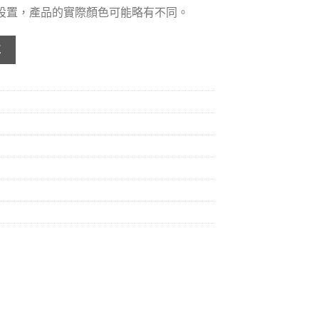
器設置，產品的實際顏色可能略有不同。
維地板 - Cosmo Oak 376 數量
車