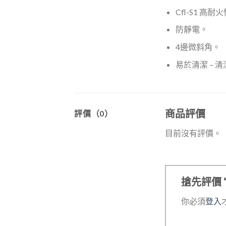
Cfl-S1 高耐
防靜電。
4邊微斜角。
易於清潔 –
商品評價
評價（0）
目前沒有評價。
搶先評價 “S
你必須
登入