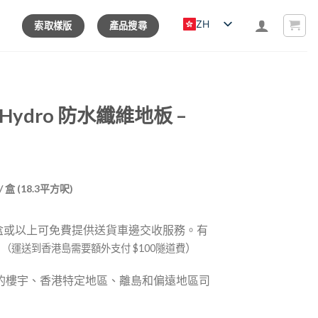
ZH
索取樣版
產品搜尋
ge Hydro 防水纖維地板 –
Current
/ 盒 (18.3平方呎)
price
is:
 盒或以上可免費提供送貨車邊交收服務。有
0.
$732.00.
。
）
（運送到香港島需要額外支付 $100隧道費
的樓宇、香港特定地區、離島和偏遠地區司