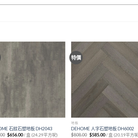
特價
地板
OME 石紋石塑地板 DH2043
DEHOME 人字石塑地板 DH6002
Original
Current
Original
Current
.00
$
656.00
/ 盒 (24.29平方呎)
$
808.00
$
585.00
/ 盒 (20.19平方呎