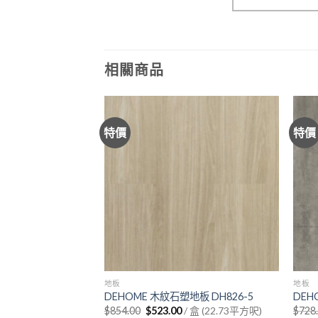
相關商品
特價
特價
地板
地板
地板 DH896-9
DEHOME 木紋石塑地板 DH826-5
DEH
urrent
Original
Current
/ 盒 (22.73平方呎)
$
854.00
$
523.00
/ 盒 (22.73平方呎)
$
728