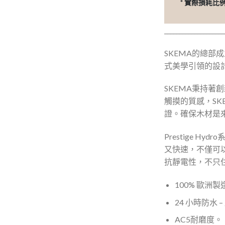
* 實際損耗
____________________
SKEMA的總部
式美學引領的設
SKEMA秉持
觸摸的質感，SK
證。確保木材是
Prestige H
又快速，不僅可以承
抗靜電性，不只住
100% 歐洲製
24 小時防水
AC5耐磨度。