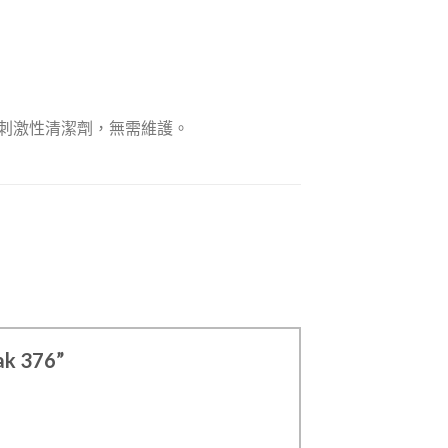
需刺激性清潔劑，無需維護。
k 376”