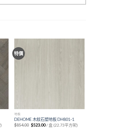
特價
地板
DEHOME 木紋石塑地板 DH801-1
Original
Current
)
$
854.00
$
523.00
/ 盒 (22.73平方呎)