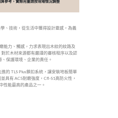
預算參考，實際用量請按現場情況調整
、美學、技術，從生活中獲得設計靈感，為義
耐磨能力、觸感，力求表現出木紋的紋路及
護，對於木材來源都有嚴謹的審核程序以及認
源、保護環境、企業的責任。
使用先進的 TLS Plus鎖扣系統，讓安裝地板簡單
並具有 AC5耐磨強度，Cfl-S1高防火性，
系列中性能最高的產品之一。