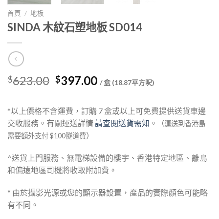
首頁
/
地板
SINDA 木紋石塑地板 SD014
Original
Current
623.00
397.00
$
$
/ 盒 (18.87平方呎)
price
price
was:
is:
*以上價格不含運費，訂購 7 盒或以上可免費提供送貨車邊
$623.00.
$397.00.
交收服務。有關運送詳情
請查閱送貨需知
。
（運送到香港島
）
需要額外支付 $100隧道費
^送貨上門服務、無電梯設備的樓宇、香港特定地區、離島
和偏遠地區司機將收取附加費。
* 由於攝影光源或您的顯示器設置，產品的實際顏色可能略
有不同。