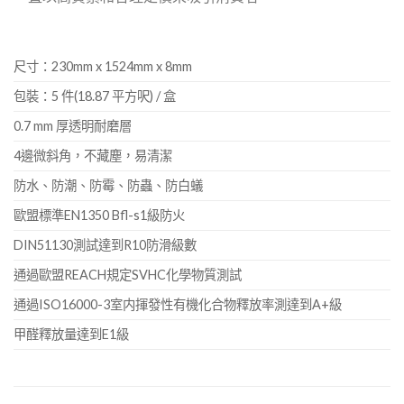
尺寸：230mm x 1524mm x 8mm
包裝：5 件(18.87 平方呎) / 盒
0.7 mm 厚透明耐磨層
4邊微斜角，不藏塵，易清潔
防水、防潮、防霉、防蟲、防白蟻
歐盟標準EN1350 Bfl-s1級防火
DIN51130測試達到R10防滑級數
通過歐盟REACH規定SVHC化學物質測試
通過ISO16000-3室内揮發性有機化合物釋放率測達到A+級
甲醛釋放量達到E1級