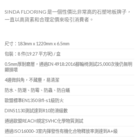
SINDA FLOORING 是一個性價比非常高的石塑地板牌子，
一直以高貨素和合理定價來吸引消費者。
尺寸：183mm x 1220mm x 6.5mm
包裝：8 件(19.27 平方呎) / 盒
0.5mm厚耐磨層，通過EN 4918:2016腳輪椅測試25,000次後仍無明
顯損壞
4邊微斜角，不藏塵，易清潔
防水、防潮、防霉、防蟲、防白蟻
歐盟標準EN1350 Bfl-s1級防火
DIN51130測試達到R10防滑級數
通過歐盟REACH規定SVHC化學物質測試
通過ISO16000-3室内揮發性有機化合物釋放率測達到A+級