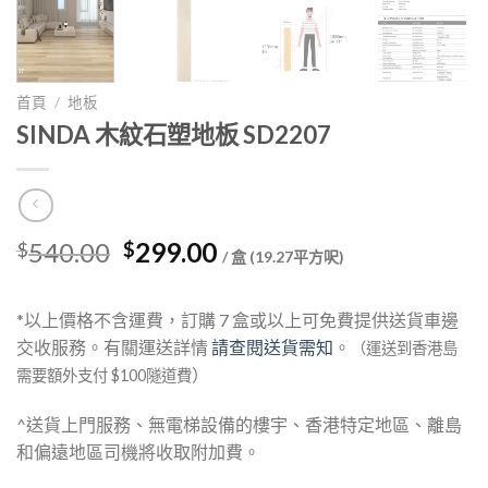
首頁
/
地板
SINDA 木紋石塑地板 SD2207
Original
Current
540.00
299.00
$
$
/ 盒 (19.27平方呎)
price
price
was:
is:
*以上價格不含運費，訂購 7 盒或以上可免費提供送貨車邊
$540.00.
$299.00.
交收服務。有關運送詳情
請查閱送貨需知
。
（運送到香港島
）
需要額外支付 $100隧道費
^送貨上門服務、無電梯設備的樓宇、香港特定地區、離島
和偏遠地區司機將收取附加費。