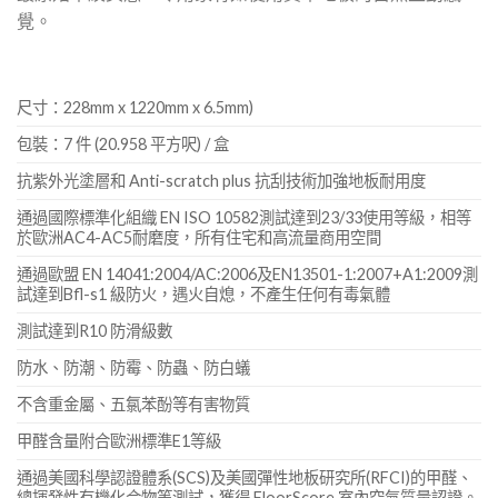
覺。
尺寸：228mm x 1220mm x 6.5mm)
包裝：7 件 (20.958 平方呎) / 盒
抗紫外光塗層和 Anti-scratch plus 抗刮技術加強地板耐用度
通過國際標準化組織 EN ISO 10582測試達到23/33使用等級，相等
於歐洲AC4-AC5耐磨度，所有住宅和高流量商用空間
通過歐盟 EN 14041:2004/AC:2006及EN13501-1:2007+A1:2009測
試達到Bfl-s1 級防火，遇火自熄，不產生任何有毒氣體
測試達到R10 防滑級數
防水、防潮、防霉、防蟲、防白蟻
不含重金屬、五氯苯酚等有害物質
甲醛含量附合歐洲標準E1等級
通過美國科學認證體系(SCS)及美國彈性地板研究所(RFCI)的甲醛、
總揮發性有機化合物等測試，獲得 FloorScore 室內空氣質量認證。