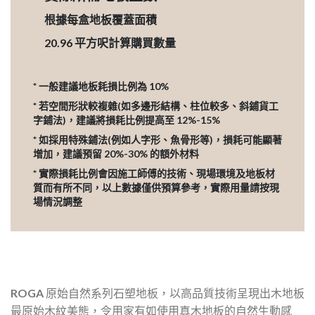
根據每盒地板覆蓋面積
20.96
平方呎計算購買數量
* 一般建議地板耗損比例為 10%
* 若空間形狀較複雜(如多邊形結構、柱位較多、斜鋪貨工
字鋪法)，建議將損耗比例提高至 12%-15%
* 如採用特殊鋪法(例如人字形、魚骨形等)，損耗可能顯著
增加，建議預留 20%-30% 的額外材料
* 實際損耗比例會因施工師傅的技術、現場環境及地板材
質而有所不同，以上數據僅供預算參考，實際用量請按現
場情況調整
ROGA
原始自然系列石塑地板，以高品質技術呈現出木地板
最原始木紋美態，令用家有如使用真木地板的自然生動感