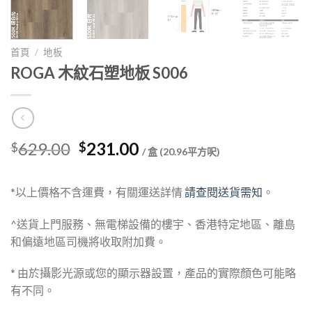
首頁
/
地板
ROGA 木紋石塑地板 S006
Original
Current
629.00
231.00
$
$
/ 盒 (20.96平方呎)
price
price
was:
is:
*以上價格不含運費，有關運送詳情
請查閱送貨需知
。
$629.00.
$231.00.
^送貨上門服務、無電梯設備的樓宇、香港特定地區、離島
和偏遠地區司機將收取附加費。
* 由於攝影光源或您的顯示器設置，產品的實際顏色可能略
有不同。