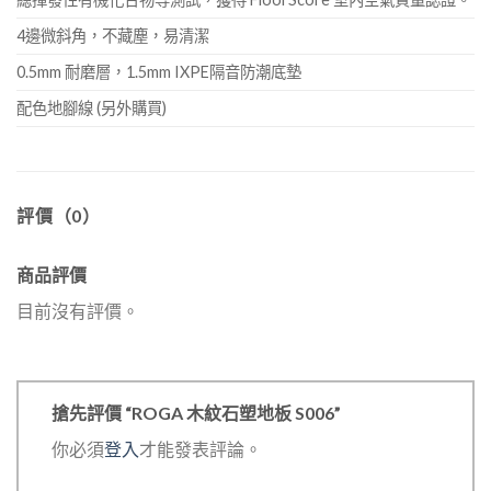
4邊微斜角，不藏塵，易清潔
0.5mm 耐磨層，1.5mm IXPE隔音防潮底墊
配色地腳線 (另外購買)
評價（0）
商品評價
目前沒有評價。
搶先評價 “ROGA 木紋石塑地板 S006”
你必須
登入
才能發表評論。