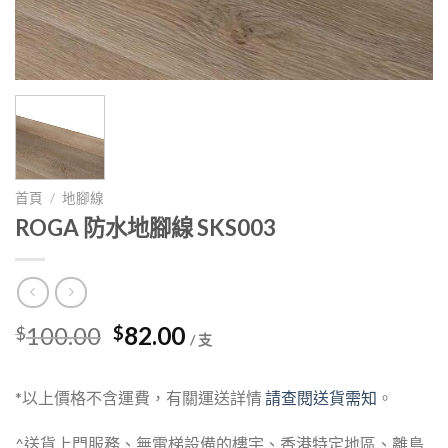
首頁
/
地腳線
ROGA 防水地腳線 SKS003
Original
Current
100.00
82.00
$
$
/ 支
price
price
was:
is:
*以上價格不含運費，有關運送詳情
請查閱送貨需知
。
$100.00.
$82.00.
^送貨上門服務、無電梯設備的樓宇、香港特定地區、離島