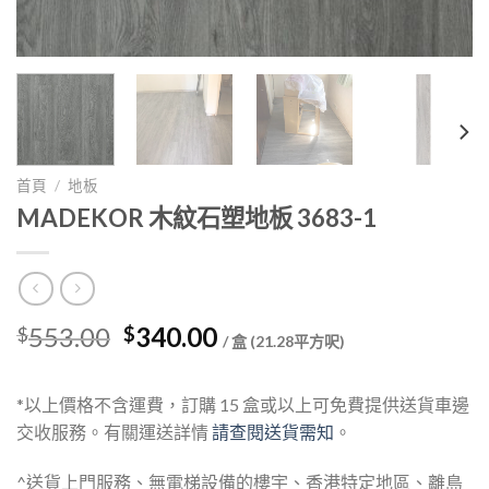
首頁
/
地板
MADEKOR 木紋石塑地板 3683-1
Original
Current
553.00
340.00
$
$
/ 盒 (21.28平方呎)
price
price
was:
is:
*以上價格不含運費，訂購 15 盒或以上可免費提供送貨車邊
$553.00.
$340.00.
交收服務。有關運送詳情
請查閱送貨需知
。
^送貨上門服務、無電梯設備的樓宇、香港特定地區、離島