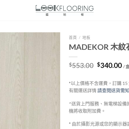
首頁
/
地板
MADEKOR 木紋
Original
Cu
553.00
340.00
$
$
/ 
price
pr
was:
is:
*以上價格不含運費，訂購 1
$553.00.
$3
有關運送詳情
請查閱送貨需
^送貨上門服務、無電梯設備
機將收取附加費。
* 由於攝影光源或您的顯示