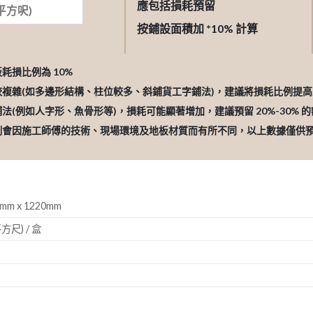
應包括損耗預留
按鋪設面積加 *10% 計算
板耗損比例為 10%
較複雜(如多邊形結構、柱位較多、斜鋪貨工字鋪法)，建議將損耗比例提高至 
鋪法(例如人字形、魚骨形等)，損耗可能顯著增加，建議預留 20%-30% 
比例會因施工師傅的技術、現場環境及地板材質而有所不同，以上數據僅供
mm x 1220mm
方尺) / 盒