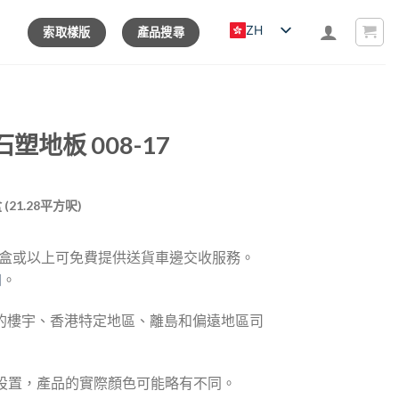
ZH
索取樣版
產品搜尋
石塑地板 008-17
rrent
盒 (21.28平方呎)
ice
5 盒或以上可免費提供送貨車邊交收服務。
40.00.
知
。
的樓宇、香港特定地區、離島和偏遠地區司
器設置，產品的實際顏色可能略有不同。