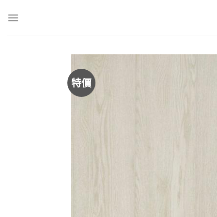
Skip
to
content
特價