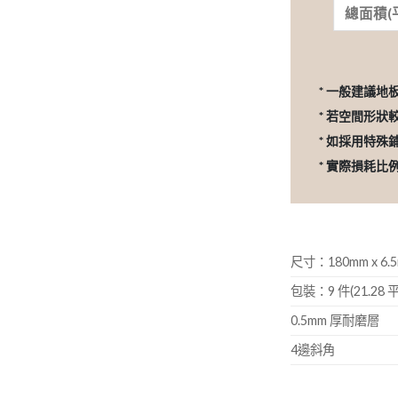
* 一般建議地
* 若空間形狀
* 如採用特殊
* 實際損耗
尺寸：180mm x 6.5
包裝：9 件(21.28 平
0.5mm 厚耐磨層
4邊斜角