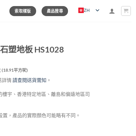
ZH
索取樣版
產品搜尋
紋石塑地板 HS1028
rrent
盒 (18.91平方呎)
ice
送詳情
請查閱送貨需知
。
03.00.
的樓宇、香港特定地區、離島和偏遠地區司
器設置，產品的實際顏色可能略有不同。