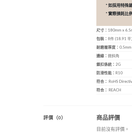
* 如採用特殊
* 實際損耗
尺寸：
180mm x 6.
包裝：
8件 (18.91 平
耐磨層厚度：
0.5mm
邊緣：
微斜角
鎖扣係統：
2G
防滑性能：
R10
符合：
RoHS Direct
符合：
REACH
商品評價
評價（0）
目前沒有評價。