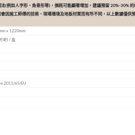
鋪法(例如人字形、魚骨形等)，損耗可能顯著增加，建議預留 20%-30% 
比例會因施工師傅的技術、現場環境及地板材質而有所不同，以上數據僅供
5mm x 1220mm
方呎) / 盒
ive 2011/65/EU