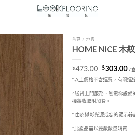
首頁
/
地板
HOME NICE 木
Original
Cu
473.00
303.00
$
$
/ 
price
pr
*以上價格不含運費，有關運
was:
is:
$473.00.
$3
^送貨上門服務、無電梯設備
機將收取附加費。
* 由於攝影光源或您的顯示
*此產品需以雙數數量購買