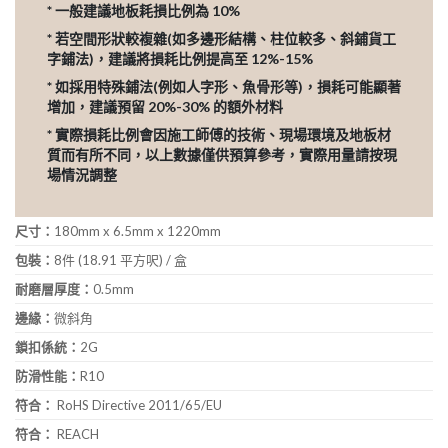
* 一般建議地板耗損比例為 10%
* 若空間形狀較複雜(如多邊形結構、柱位較多、斜鋪貨工
字鋪法)，建議將損耗比例提高至 12%-15%
* 如採用特殊鋪法(例如人字形、魚骨形等)，損耗可能顯著
增加，建議預留 20%-30% 的額外材料
* 實際損耗比例會因施工師傅的技術、現場環境及地板材
質而有所不同，以上數據僅供預算參考，實際用量請按現
場情況調整
尺寸：
180mm x 6.5mm x 1220mm
包裝：
8件 (18.91 平方呎) / 盒
耐磨層厚度：
0.5mm
邊緣：
微斜角
鎖扣係統：
2G
防滑性能：
R10
符合：
RoHS Directive 2011/65/EU
符合：
REACH