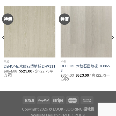
特價
特價
地板
地板
DEHOME 木紋石塑地板 DH865-
DEHOME 木紋石塑地板 DH9111
8
Original
Current
/ 盒 (22.73平
$
854.00
$
523.00
price
price
方呎)
Original
Current
/ 盒 (22.73平
$
854.00
$
523.00
was:
is:
price
price
方呎)
$854.00.
$523.00.
was:
is:
$854.00.
$523.00.
Copyright 2026 ©
LOOKFLOORING 揾地板
Website Design by
MUF GROUP