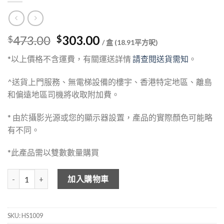
Original
Current
473.00
303.00
$
$
/ 盒 (18.91平方呎)
price
price
*以上價格不含運費，有關運送詳情
請查閱送貨需知
。
was:
is:
$473.00.
$303.00.
^送貨上門服務、無電梯設備的樓宇、香港特定地區、離島
和偏遠地區司機將收取附加費。
* 由於攝影光源或您的顯示器設置，產品的實際顏色可能略
有不同。
*此產品需以雙數數量購買
HOME NICE 木紋石塑地板 HS1009 數量
加入購物車
SKU:
HS1009