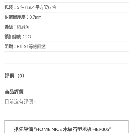
包裝：
5 件 (18.4 平方呎) / 盒
耐磨層厚度：
0.7mm
邊緣：
微斜角
鎖扣係統：
2G
阻燃：
Bfl-S1等級阻燃
評價（0）
商品評價
目前沒有評價。
搶先評價 “HOME NICE 木紋石塑地板 HE9005”