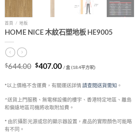
首頁
/
地板
HOME NICE 木紋石塑地板 HE9005
Original
Current
644.00
407.00
$
$
/ 盒 (18.4平方呎)
price
price
was:
is:
*以上價格不含運費，有關運送詳情
請查閱送貨需知
。
$644.00.
$407.00.
^送貨上門服務、無電梯設備的樓宇、香港特定地區、離島
和偏遠地區司機將收取附加費。
* 由於攝影光源或您的顯示器設置，產品的實際顏色可能略
有不同。