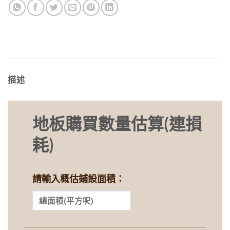
描述
地板購買數量估算(連損
耗)
請輸入概估鋪設面積：