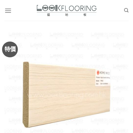
Skip
to
content
特價