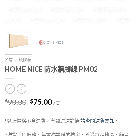
首頁
/
地腳線
HOME NICE 防水牆腳線 PM02
Original
Current
90.00
75.00
$
$
/ 支
price
price
was:
is:
*以上價格不含運費，有關運送詳情
請查閱送貨需知
。
$90.00.
$75.00.
^送貨上門服務、無電梯設備的樓宇、香港特定地區、離島