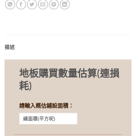
描述
地板購買數量估算(連損
耗)
請輸入概估鋪設面積：