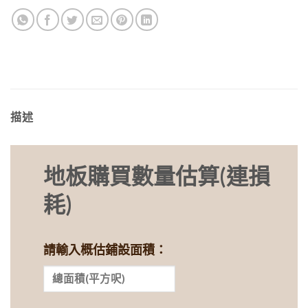
描述
地板購買數量估算(連損
耗)
請輸入概估鋪設面積：