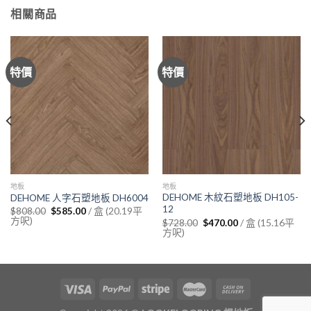
相關商品
特價
特價
地板
地板
DEHOME 木紋石塑地板 DH105-
DEHOME 人字石塑地板 DH6004
12
Original
Current
/ 盒 (20.19平
$
808.00
$
585.00
price
price
方呎)
Original
Current
/ 盒 (15.16平
$
728.00
$
470.00
was:
is:
price
price
方呎)
$808.00.
$585.00.
was:
is:
$728.00.
$470.00.