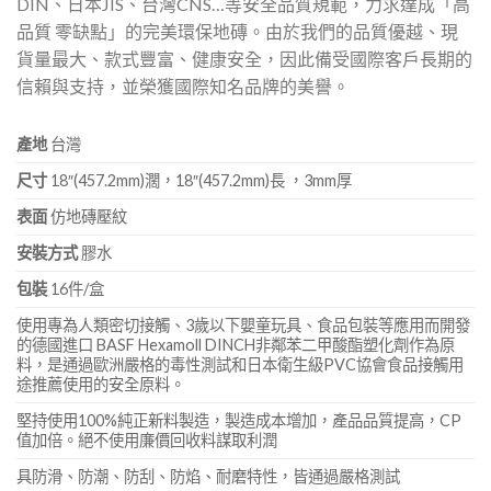
DIN、日本JIS、台灣CNS…等安全品質規範，力求達成「高
品質 零缺點」的完美環保地磚。由於我們的品質優越、現
貨量最大、款式豐富、健康安全，因此備受國際客戶長期的
信賴與支持，並榮獲國際知名品牌的美譽。
產地
台灣
尺寸
18″(457.2mm)濶，18″(457.2mm)長 ，3mm厚
表面
仿地磚壓紋
安裝方式
膠水
包裝
16件/盒
使用專為人類密切接觸、3歲以下嬰童玩具、食品包裝等應用而開發
的德國進口 BASF Hexamoll DINCH非鄰苯二甲酸酯塑化劑作為原
料，是通過歐洲嚴格的毒性測試和日本衛生級PVC協會食品接觸用
途推薦使用的安全原料。
堅持使用100%純正新料製造，製造成本增加，產品品質提高，CP
值加倍。絕不使用廉價回收料謀取利潤
具防滑、防潮、防刮、防焰、耐磨特性，皆通過嚴格測試