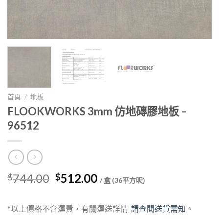
首頁
/
地板
FLOOKWORKS 3mm 仿地磚膠地板 –
96512
Original
Current
744.00
512.00
$
$
/ 盒 (36平方呎)
price
price
was:
is:
*以上價格不含運費，有關運送詳情
請查閱送貨需知
。
$744.00.
$512.00.