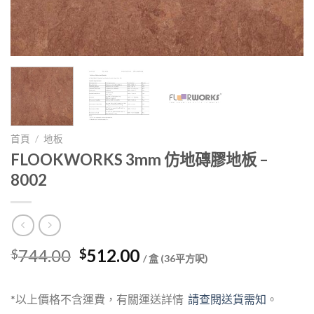
首頁
/
地板
FLOOKWORKS 3mm 仿地磚膠地板 –
8002
Original
Current
744.00
512.00
$
$
/ 盒 (36平方呎)
price
price
was:
is:
*以上價格不含運費，有關運送詳情
請查閱送貨需知
。
$744.00.
$512.00.