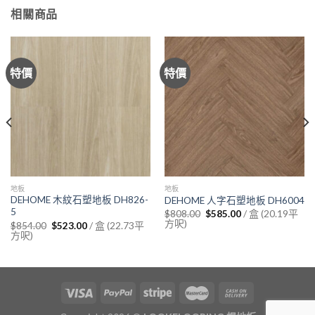
相關商品
特價
特價
地板
地板
DEHOME 木紋石塑地板 DH826-
DEHOME 人字石塑地板 DH6004
5
Original
Current
/ 盒 (20.19平
$
808.00
$
585.00
price
price
方呎)
Original
Current
/ 盒 (22.73平
$
854.00
$
523.00
was:
is:
price
price
方呎)
$808.00.
$585.00.
was:
is:
$854.00.
$523.00.