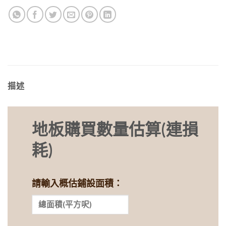
描述
地板購買數量估算(連損
耗)
請輸入概估鋪設面積：