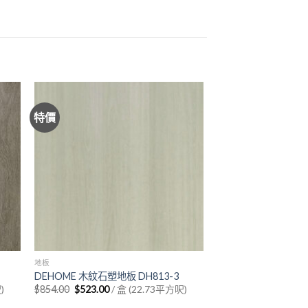
特價
地板
DEHOME 木紋石塑地板 DH813-3
Original
Current
)
$
854.00
$
523.00
/ 盒 (22.73平方呎)
price
price
was:
is: