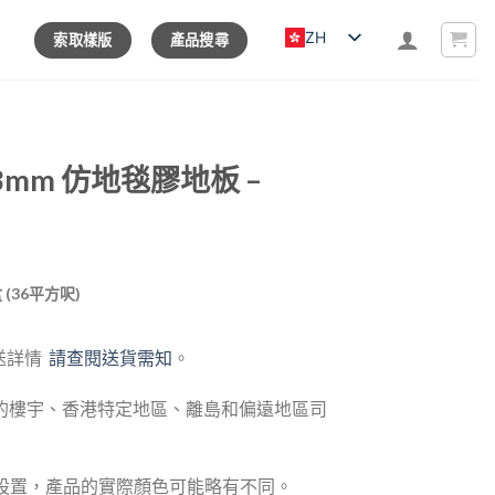
ZH
索取樣版
產品搜尋
 3mm 仿地毯膠地板 –
rrent
盒 (36平方呎)
ice
送詳情
請查閱送貨需知
。
80.00.
的樓宇、香港特定地區、離島和偏遠地區司
器設置，產品的實際顏色可能略有不同。