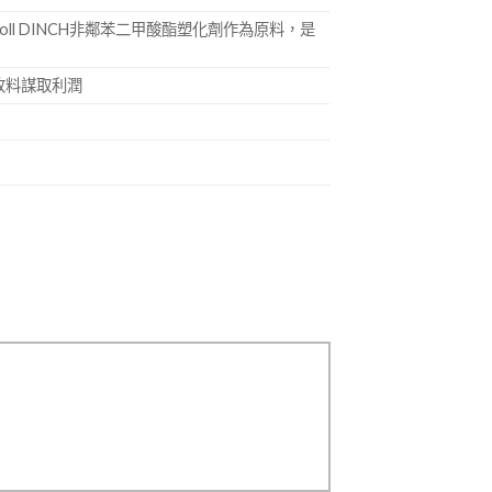
ll DINCH非鄰苯二甲酸酯塑化劑作為原料，是
收料謀取利潤