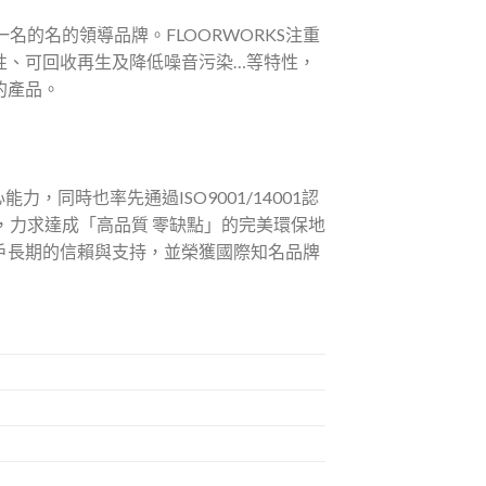
一名的名的領導品牌。FLOORWORKS注重
性、可回收再生及降低噪音污染…等特性，
的產品。
，同時也率先通過ISO9001/14001認
規範，力求達成「高品質 零缺點」的完美環保地
戶長期的信賴與支持，並榮獲國際知名品牌