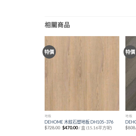
相關商品
特價
特價
地板
地板
地板 DH896-9
DEHOME 木紋石塑地板 DH105-376
DEH
urrent
Original
Current
/ 盒 (22.73平方呎)
$
728.00
$
470.00
/ 盒 (15.16平方呎)
$
808
rice
price
price
:
was:
is: