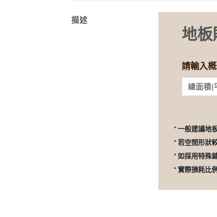
描述
地板
請輸入概
* 一般建議地
* 若空間形狀
* 如採用特殊
* 實際損耗