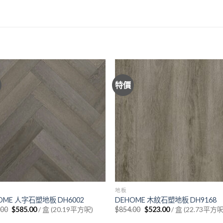
特價
地板
OME 人字石塑地板 DH6002
DEHOME 木紋石塑地板 DH9168
Original
Current
Original
Current
.00
$
585.00
/ 盒 (20.19平方呎)
$
854.00
$
523.00
/ 盒 (22.73平方呎
price
price
price
price
was:
is:
was:
is: