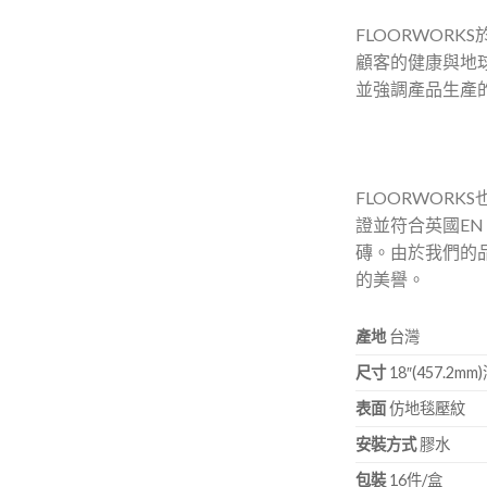
FLOORWOR
顧客的健康與地
並強調產品生產
FLOORWOR
證並符合英國EN
磚。由於我們的
的美譽。
產地
台灣
尺寸
18″(457.2mm
表面
仿地毯壓紋
安裝方式
膠水
包裝
16件/盒