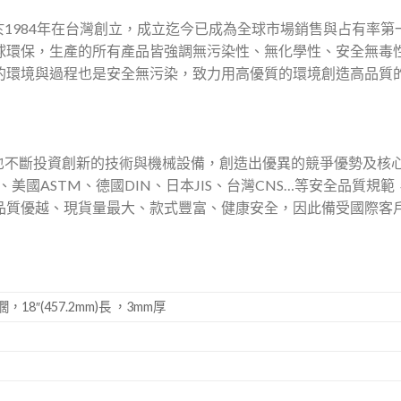
KS於1984年在台灣創立，成立迄今已成為全球市場銷售與占有率第
球環保，生產的所有產品皆強調無污染性、無化學性、安全無毒
的環境與過程也是安全無污染，致力用高優質的環境創造高品質
KS也不斷投資創新的技術與機械設備，創造出優異的競爭優勢及核心能力
、美國ASTM、德國DIN、日本JIS、台灣CNS…等安全品質
品質優越、現貨量最大、款式豐富、健康安全，因此備受國際客
)濶，18″(457.2mm)長 ，3mm厚