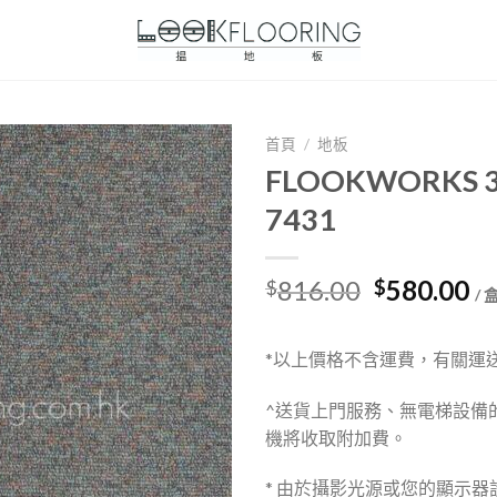
首頁
/
地板
FLOOKWORKS
7431
Original
Cu
816.00
580.00
$
$
/ 
price
pr
was:
is:
*以上價格不含運費，有關運
$816.00.
$5
^送貨上門服務、無電梯設備
機將收取附加費。
* 由於攝影光源或您的顯示