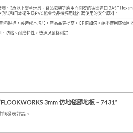
、3歲以下嬰童玩具、食品包裝等應用而開發的德國進口 BASF Hexamo
性測試和日本衛生級PVC協會食品接觸用途推薦使用的安全原料。
正新料製造，製造成本增加，產品品質提高，CP值加倍。絕不使用廉價回
刮、防焰、耐磨特性，皆通過嚴格測試
FLOOKWORKS 3mm 仿地毯膠地板 – 7431”
才能發表評論。