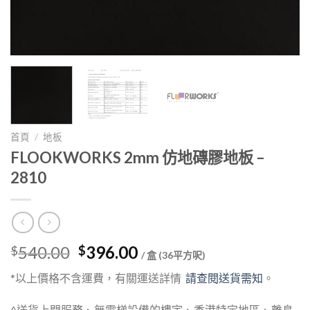
首頁
/
地板
FLOOKWORKS 2mm 仿地磚膠地板 –
2810
Original
Current
540.00
396.00
$
$
/ 盒 (36平方呎)
price
price
*以上價格不含運費，有關運送詳情
請查閱送貨需知
。
was:
is:
$540.00.
$396.00.
^送貨上門服務、無電梯設備的樓宇、香港特定地區、離島