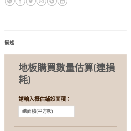
描述
地板購買數量估算(連損
耗)
請輸入概估鋪設面積：