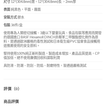
尺寸
12″(304.8mm)濶，12″(304.8mm)長 ，2mm厚
表面
純黑色，平面，霧面
安裝方式
膠水
包裝
36件/盒
使用專為人類密切接觸、3歲以下嬰童玩具、食品包裝等應用而開發
的德國進口 BASF Hexamoll DINCH非鄰苯二甲酸酯塑化劑作為原
料，是通過歐洲嚴格的毒性測試和日本衛生級PVC協會食品接觸用
途推薦使用的安全原料。
堅持使用100%純正新料製造，製造成本增加，產品品質提高，CP
值加倍。絕不使用廉價回收料謀取利潤
具防滑、防潮、防刮、防焰、耐磨特性，皆通過嚴格測試
評價（0）
商品評價