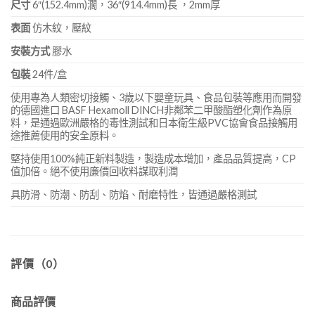
尺寸
6″(152.4mm)濶，36″(914.4mm)長 ，2mm厚
表面
仿木紋，壓紋
安裝方式
膠水
包裝
24件/盒
使用專為人類密切接觸、3歲以下嬰童玩具、食品包裝等應用而開發
的德國進口 BASF Hexamoll DINCH非鄰苯二甲酸酯塑化劑作為原
料，是通過歐洲嚴格的毒性測試和日本衛生級PVC協會食品接觸用
途推薦使用的安全原料。
堅持使用100%純正新料製造，製造成本增加，產品品質提高，CP
值加倍。絕不使用廉價回收料謀取利潤
具防滑、防潮、防刮、防焰、耐磨特性，皆通過嚴格測試
評價（0）
商品評價