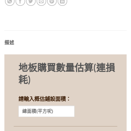
描述
地板購買數量估算(連損
耗)
請輸入概估鋪設面積：