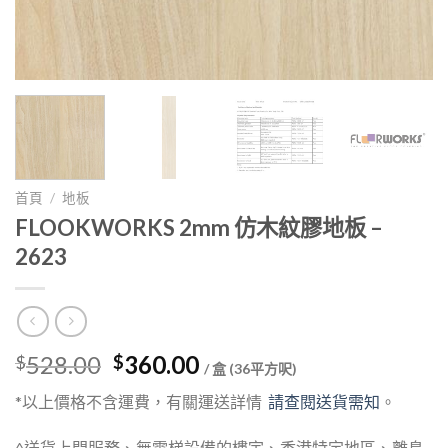
首頁
/
地板
FLOOKWORKS 2mm 仿木紋膠地板 –
2623
Original
Current
528.00
360.00
$
$
/ 盒 (36平方呎)
price
price
*以上價格不含運費，有關運送詳情
請查閱送貨需知
。
was:
is:
$528.00.
$360.00.
^送貨上門服務、無電梯設備的樓宇、香港特定地區、離島