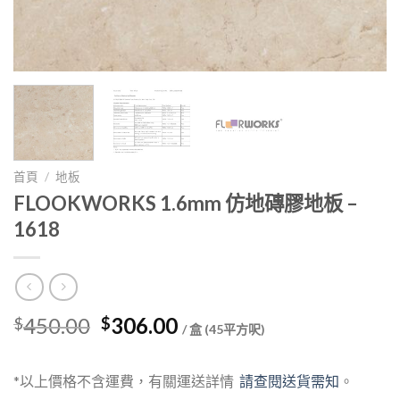
首頁
/
地板
FLOOKWORKS 1.6mm 仿地磚膠地板 –
1618
Original
Current
450.00
306.00
$
$
/ 盒 (45平方呎)
price
price
was:
is:
*以上價格不含運費，有關運送詳情
請查閱送貨需知
。
$450.00.
$306.00.