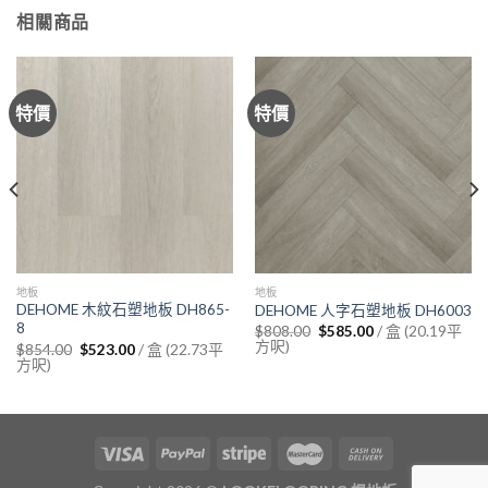
相關商品
特價
特價
地板
地板
DEHOME 木紋石塑地板 DH865-
DEHOME 人字石塑地板 DH6003
8
Original
Current
/ 盒 (20.19平
$
808.00
$
585.00
price
price
方呎)
Original
Current
/ 盒 (22.73平
$
854.00
$
523.00
was:
is:
price
price
方呎)
$808.00.
$585.00.
was:
is:
$854.00.
$523.00.