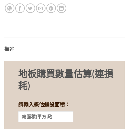
描述
地板購買數量估算(連損
耗)
請輸入概估鋪設面積：