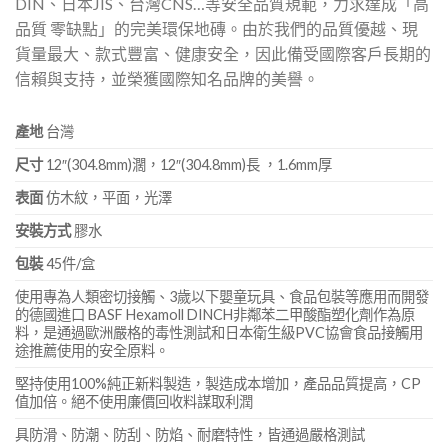
DIN、日本JIS、台灣CNS…等安全品質規範，力求達成「高
品質 零缺點」的完美環保地磚。由於我們的品質優越、現
貨量最大、款式豐富、健康安全，因此備受國際客戶長期的
信賴與支持，並榮獲國際知名品牌的美譽。
產地
台灣
尺寸
12″(304.8mm)濶，12″(304.8mm)長 ，1.6mm厚
表面
仿木紋，平面，光澤
安裝方式
膠水
包裝
45件/盒
使用專為人類密切接觸、3歲以下嬰童玩具、食品包裝等應用而開發
的德國進口 BASF Hexamoll DINCH非鄰苯二甲酸酯塑化劑作為原
料，是通過歐洲嚴格的毒性測試和日本衛生級PVC協會食品接觸用
途推薦使用的安全原料。
堅持使用100%純正新料製造，製造成本增加，產品品質提高，CP
值加倍。絕不使用廉價回收料謀取利潤
具防滑、防潮、防刮、防焰、耐磨特性，皆通過嚴格測試