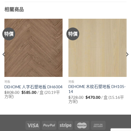
相關商品
特價
特價
地板
地板
DEHOME 木紋石塑地板 DH105-
DEHOME 人字石塑地板 DH6004
14
Original
Current
/ 盒 (20.19平
$
808.00
$
585.00
price
price
方呎)
Original
Current
/ 盒 (15.16平
$
728.00
$
470.00
was:
is:
price
price
方呎)
$808.00.
$585.00.
was:
is:
$728.00.
$470.00.