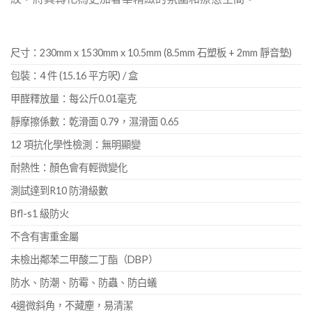
尺寸：230mm x 1530mm x 10.5mm (8.5mm 石塑板 + 2mm 靜音墊)
包裝：4 件 (15.16 平方呎) / 盒
甲醛釋放量：每公斤0.01毫克
靜摩擦係數：乾滑面 0.79，濕滑面 0.65
12 項抗化學性檢測：無明顯變
耐熱性：顏色會有輕微變化
測試達到R10 防滑級數
Bfl-s1 級防火
不含有害重金屬
未檢出鄰苯二甲酸二丁酯（DBP）
防水、防潮、防霉、防蟲、防白蟻
4邊微斜角，不藏塵，易清潔