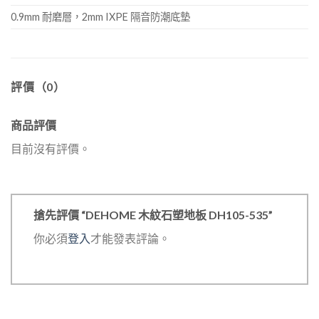
0.9mm 耐磨層，2mm IXPE 隔音防潮底墊
評價（0）
商品評價
目前沒有評價。
搶先評價 “DEHOME 木紋石塑地板 DH105-535”
你必須
登入
才能發表評論。