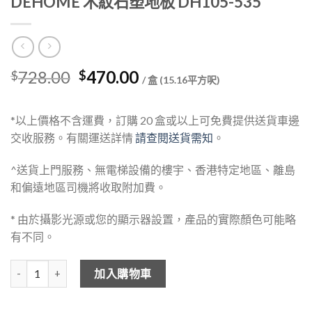
DEHOME 木紋石塑地板 DH105-535
Original
Current
728.00
470.00
$
$
/ 盒 (15.16平方呎)
price
price
was:
is:
*以上價格不含運費，訂購 20 盒或以上可免費提供送貨車邊
$728.00.
$470.00.
交收服務。有關運送詳情
請查閱送貨需知
。
^送貨上門服務、無電梯設備的樓宇、香港特定地區、離島
和偏遠地區司機將收取附加費。
* 由於攝影光源或您的顯示器設置，產品的實際顏色可能略
有不同。
DEHOME 木紋石塑地板 DH105-535 數量
加入購物車