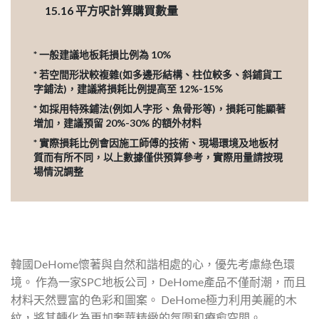
15.16
平方呎計算購買數量
* 一般建議地板耗損比例為 10%
* 若空間形狀較複雜(如多邊形結構、柱位較多、斜鋪貨工
字鋪法)，建議將損耗比例提高至 12%-15%
* 如採用特殊鋪法(例如人字形、魚骨形等)，損耗可能顯著
增加，建議預留 20%-30% 的額外材料
* 實際損耗比例會因施工師傅的技術、現場環境及地板材
質而有所不同，以上數據僅供預算參考，實際用量請按現
場情況調整
韓國DeHome懷著與自然和諧相處的心，優先考慮綠色環
境。 作為一家SPC地板公司，DeHome產品不僅耐潮，而且
材料天然豐富的色彩和圖案。 DeHome極力利用美麗的木
紋，將其轉化為更加奢華精緻的氛圍和療愈空間。