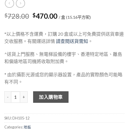
Original
Current
728.00
470.00
$
$
/ 盒 (15.16平方呎)
price
price
was:
is:
*以上價格不含運費，訂購 20 盒或以上可免費提供送貨車邊
$728.00.
$470.00.
交收服務。有關運送詳情
請查閱送貨需知
。
^送貨上門服務、無電梯設備的樓宇、香港特定地區、離島
和偏遠地區司機將收取附加費。
* 由於攝影光源或您的顯示器設置，產品的實際顏色可能略
有不同。
DEHOME 木紋石塑地板 DH105-12 數量
加入購物車
SKU:
DH105-12
Categories:
地板