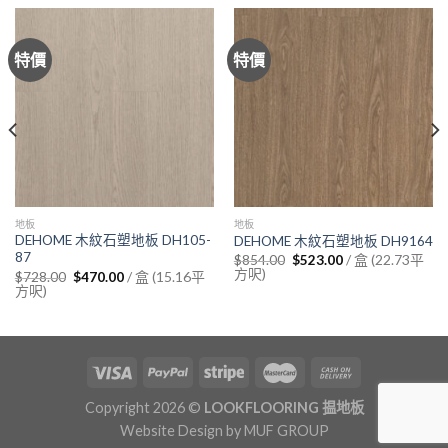
特價
特價
地板
地板
DEHOME 木紋石塑地板 DH105-
DEHOME 木紋石塑地板 DH9164
87
Original
Current
/ 盒 (22.73平
$
854.00
$
523.00
price
price
方呎)
Original
Current
/ 盒 (15.16平
$
728.00
$
470.00
was:
is:
price
price
方呎)
$854.00.
$523.00.
was:
is:
$728.00.
$470.00.
Copyright 2026 ©
LOOKFLOORING 揾地板
Website Design by
MUF GROUP