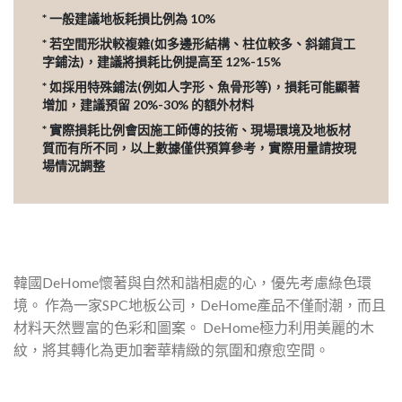
* 一般建議地板耗損比例為 10%
* 若空間形狀較複雜(如多邊形結構、柱位較多、斜鋪貨工
字鋪法)，建議將損耗比例提高至 12%-15%
* 如採用特殊鋪法(例如人字形、魚骨形等)，損耗可能顯著
增加，建議預留 20%-30% 的額外材料
* 實際損耗比例會因施工師傅的技術、現場環境及地板材
質而有所不同，以上數據僅供預算參考，實際用量請按現
場情況調整
韓國DeHome懷著與自然和諧相處的心，優先考慮綠色環
境。 作為一家SPC地板公司，DeHome產品不僅耐潮，而且
材料天然豐富的色彩和圖案。 DeHome極力利用美麗的木
紋，將其轉化為更加奢華精緻的氛圍和療愈空間。