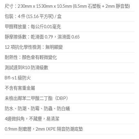
尺寸：230mm x 1530mm x 10.5mm (8.5mm 石塑板 + 2mm 靜音墊)
包裝：4 件 (15.16 平方呎) / 盒
甲醛釋放量：每公斤0.01毫克
靜摩擦係數：乾滑面 0.79，濕滑面 0.65
12 項抗化學性檢測：無明顯變
耐熱性：顏色會有輕微變化
測試達到R10 防滑級數
Bfl-s1 級防火
不含有害重金屬
未檢出鄰苯二甲酸二丁酯（DBP）
防水、防潮、防霉、防蟲、防白蟻
4邊微斜角，不藏塵，易清潔
0.9mm 耐磨層，2mm IXPE 隔音防潮底墊