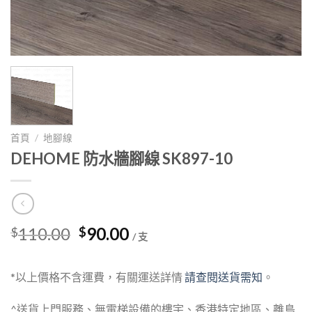
首頁
/
地腳線
DEHOME 防水牆腳線 SK897-10
Original
Current
110.00
90.00
$
$
/ 支
price
price
was:
is:
*以上價格不含運費，有關運送詳情
請查閱送貨需知
。
$110.00.
$90.00.
^送貨上門服務、無電梯設備的樓宇、香港特定地區、離島