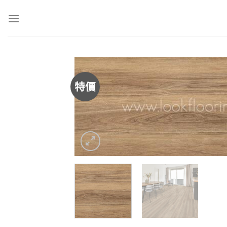
Skip
to
content
特價