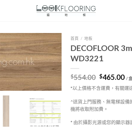
首頁
/
地板
DECOFLOOR 
WD3221
Original
Cu
554.00
465.00
$
$
/ 
price
pr
*以上價格不含運費，有關運
was:
is:
$554.00.
$4
^送貨上門服務、無電梯設備
機將收取附加費。
* 由於攝影光源或您的顯示