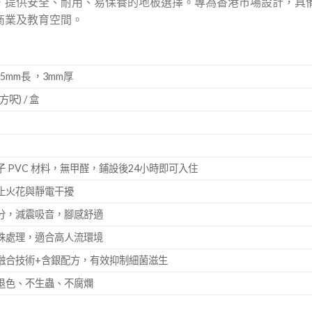
，提供安全、耐用、易保養的地板選擇。專為香港市場設計，具
商業及教育空間。
35mm長 ，3mm厚
平方呎) / 盒
 PVC 材料，無甲醛，鋪設後24小時即可入住
止火花與靜電干擾
分，減震吸音，腳感舒適
殊處理，適合高人流環境
融合技術+含銀配方，有效抑制細菌滋生
退色、不生蟲、不腐爛