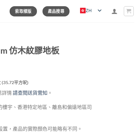
ZH
索取樣版
產品搜尋
3mm 仿木紋膠地板
rrent
盒 (35.72平方呎)
ice
送詳情
請查閱送貨需知
。
65.00.
的樓宇、香港特定地區、離島和偏遠地區司
器設置，產品的實際顏色可能略有不同。