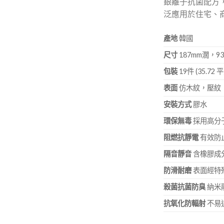
銀離子抗菌配方
泛應用於住宅、
產地
韓國
尺寸
187mm濶，9
包裝
19件 (35.72 
表面
仿木紋，壓紋
安裝方式
膠水
環保無毒
採用高分子
阻燃抗靜電
有效防
隔音靜音
含橡膠成
防滑耐磨
表面經特
殺菌抗菌防臭
納米
抗氧化防輻射
不易