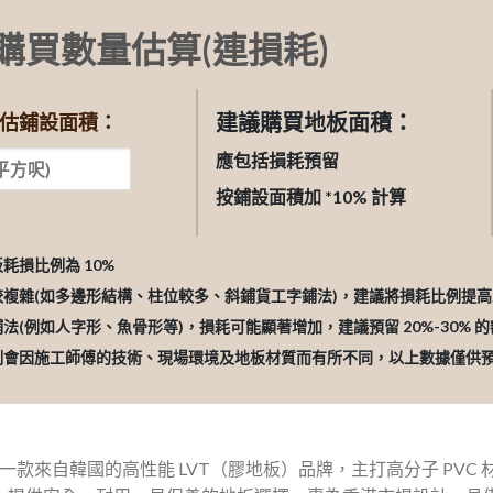
購買數量估算(連損耗)
建議購買地板面積：
估鋪設面積：
應包括損耗預留
按鋪設面積加 *10% 計算
板耗損比例為 10%
較複雜(如多邊形結構、柱位較多、斜鋪貨工字鋪法)，建議將損耗比例提高至 
鋪法(例如人字形、魚骨形等)，損耗可能顯著增加，建議預留 20%-30% 
比例會因施工師傅的技術、現場環境及地板材質而有所不同，以上數據僅供
一款來自韓國的高性能 LVT（膠地板）品牌，主打高分子 PVC 