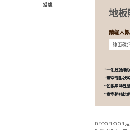
描述
地板
請輸入概
* 一般建議地
* 若空間形狀
* 如採用特殊
* 實際損耗
DECOFLOOR
是