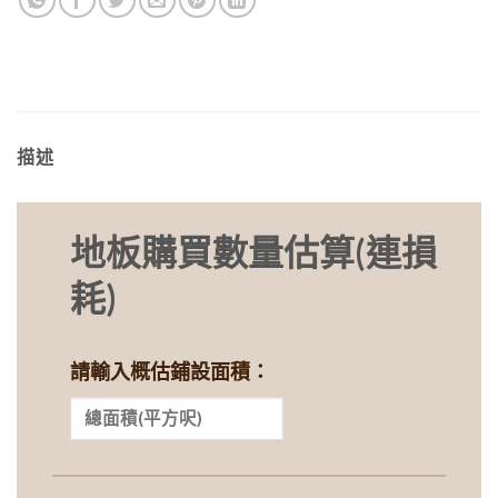
描述
地板購買數量估算(連損
耗)
請輸入概估鋪設面積：