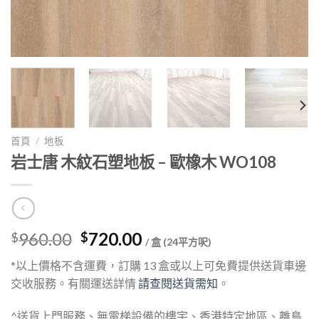
首頁
/
地板
岩士唐 木紋石塑地板 – 歐橡木 WO108
Original
Current
960.00
720.00
$
$
/ 盒 (24平方呎)
price
price
*以上價格不含運費，訂購 13 盒或以上可免費提供送貨車邊
was:
is:
交收服務。有關運送詳情
請查閱送貨需知
。
$960.00.
$720.00.
^送貨上門服務、無電梯設備的樓宇、香港特定地區、離島