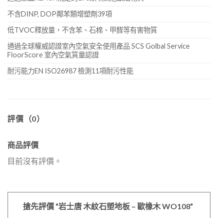
不含DINP, DOP鄰苯類增塑劑39項
低TVOC釋放量，不含苯、石棉、甲醛等有害物質
通過全球權威認證室內空氣安全使用產品 SCS Golbal Service
FloorScore 室內空氣質量認證
耐污能力EN ISO26987 檢測11項耐污性能
評價（0）
商品評價
目前沒有評價。
搶先評價 “岩士唐 木紋石塑地板 – 歐橡木 WO108”