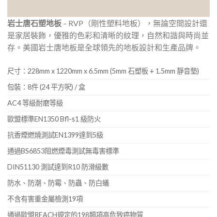
岩士唐石塑地板
– RVP（剛性塑料地板），無論空間設計還
是家居裝飾，優雅的色彩和清晰的紋理，自然和諧與時尚並
存。美國岩士唐地板是全球領先的地板設計和生產品牌。
尺寸：228mm x 1220mm x 6.5mm (5mm 石塑板 + 1.5mm 靜音墊)
包裝：8件 (24 平方呎) / 盒
AC4 等級耐磨等級
歐盟標準EN1350 Bfl-s1 級防火
抗香煙燃燒測試EN1399達到5級
通過BS6853阻燃煙毒測試無毒害標準
DIN51130 測試達到R10 防滑級數
防水、防潮、防霉、防蟲、防白蟻
不含有害重金屬檢測19項
通過歐盟REACH規定的198類項高危致癌物質