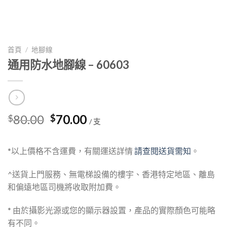
首頁
/
地腳線
通用防水地腳線 – 60603
Original
Current
80.00
70.00
$
$
/ 支
price
price
was:
is:
*以上價格不含運費，有關運送詳情
請查閱送貨需知
。
$80.00.
$70.00.
^送貨上門服務、無電梯設備的樓宇、香港特定地區、離島
和偏遠地區司機將收取附加費。
* 由於攝影光源或您的顯示器設置，產品的實際顏色可能略
有不同。