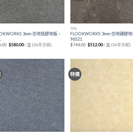
地板
OOKWORKS 3mm 仿地毯膠地板 –
FLOOKWORKS 3mm 仿地磚膠地
1
96521
Original
Current
Original
Current
6.00
$
580.00
/ 盒 (36平方呎)
$
744.00
$
512.00
/ 盒 (36平方呎)
price
price
price
price
was:
is:
was:
is:
$816.00.
$580.00.
$744.00.
$512.00.
價
特價