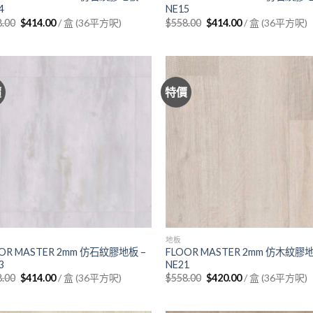
4
NE15
Original
Current
Original
Current
8.00
$
414.00
/ 盒 (36平方呎)
$
558.00
$
414.00
/ 盒 (36平方呎)
price
price
price
price
was:
is:
was:
is:
$558.00.
$414.00.
$558.00.
$414.00.
價
特價
地板
OR MASTER 2mm 仿石紋膠地板 –
FLOOR MASTER 2mm 仿木紋膠地
3
NE21
Original
Current
Original
Current
8.00
$
414.00
/ 盒 (36平方呎)
$
558.00
$
420.00
/ 盒 (36平方呎)
price
price
price
price
was:
is:
was:
is:
$558.00.
$414.00.
$558.00.
$420.00.