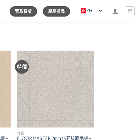
ZH
索取樣版
產品搜尋
特價
地板
板 –
FLOOR MASTER 2mm 仿石紋膠地板 –