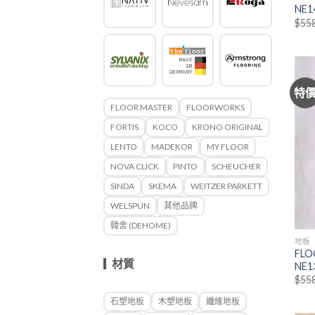
NE1
$
55
特
FLOOR MASTER
FLOORWORKS
FORTIS
KOCO
KRONO ORIGINAL
LENTO
MADEKOR
MY FLOOR
NOVA CLICK
PINTO
SCHEUCHER
SINDA
SKEMA
WEITZER PARKETT
WELSPUN
其他品牌
韓舍 (DEHOME)
地板
FLO
材質
NE1
$
55
石塑地板
木塑地板
纖維地板