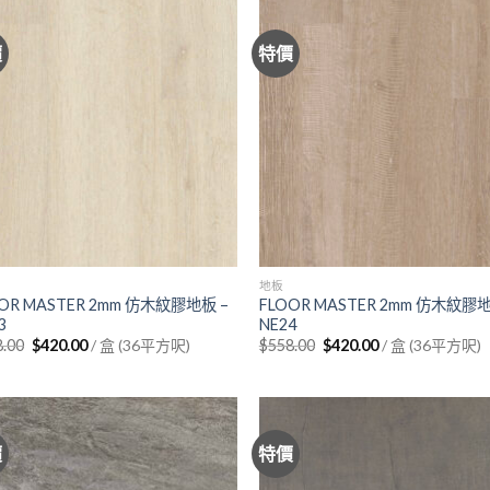
價
特價
地板
OR MASTER 2mm 仿木紋膠地板 –
FLOOR MASTER 2mm 仿木紋膠地
3
NE24
Original
Current
Original
Current
8.00
$
420.00
/ 盒 (36平方呎)
$
558.00
$
420.00
/ 盒 (36平方呎)
price
price
price
price
was:
is:
was:
is:
$558.00.
$420.00.
$558.00.
$420.00.
價
特價