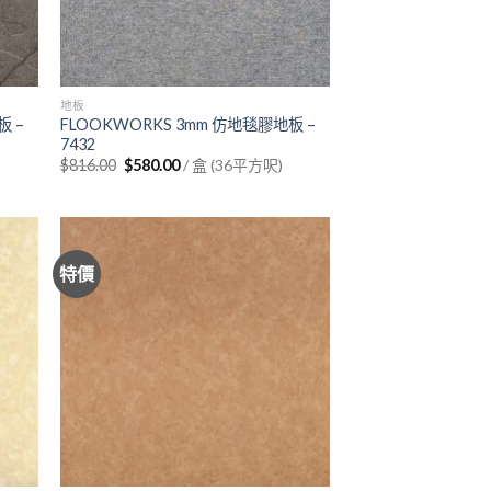
地板
板 –
FLOOKWORKS 3mm 仿地毯膠地板 –
7432
Original
Current
$
816.00
$
580.00
/ 盒 (36平方呎)
price
price
was:
is:
$816.00.
$580.00.
特價