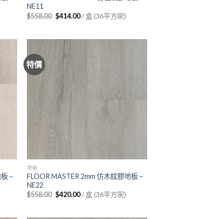
NE11
Original
Current
$
558.00
$
414.00
/ 盒 (36平方呎)
price
price
was:
is:
$558.00.
$414.00.
特價
地板
板 –
FLOOR MASTER 2mm 仿木紋膠地板 –
NE22
Original
Current
$
558.00
$
420.00
/ 盒 (36平方呎)
price
price
was:
is:
$558.00.
$420.00.