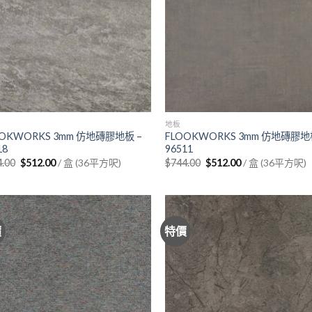
地板
OOKWORKS 3mm 仿地磚膠地板 –
FLOOKWORKS 3mm 仿地磚膠地
18
96511
Original
Current
Original
Current
4.00
$
512.00
/ 盒 (36平方呎)
$
744.00
$
512.00
/ 盒 (36平方呎)
price
price
price
price
was:
is:
was:
is:
$744.00.
$512.00.
$744.00.
$512.00.
價
特價