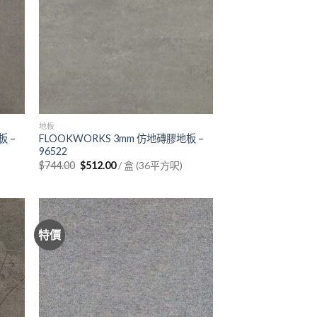
地板
板 –
FLOOKWORKS 3mm 仿地磚膠地板 –
96522
Original
Current
$
744.00
$
512.00
/ 盒 (36平方呎)
price
price
was:
is:
$744.00.
$512.00.
特價