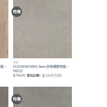
特價
地板
板 –
FLOOKWORKS 3mm 仿地磚膠地板 –
96512
Original
Current
$
744.00
$
512.00
/ 盒 (36平方呎)
price
price
was:
is:
$744.00.
$512.00.
特價