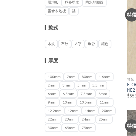
膠地板
戶外塑木
防水地腳線
複合木地板
鋁
特
款式
木紋
石紋
人字
魚骨
純色
厚度
100mm
7mm
80mm
1.6mm
地板
FLO
2mm
3mm
5mm
5.5mm
NE2
6mm
6.5mm
7.5mm
8mm
$
55
9mm
10mm
10.5mm
11mm
12.2mm
12mm
14mm
20mm
22mm
23mm
24mm
25mm
特
30mm
65mm
75mm