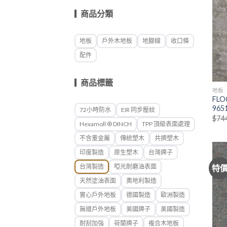
商品分類
地板
戶外木地板
地腳線
收口條
配件
商品標籤
地板
FL
965
72小時防水
EIR 同步壓紋
$
74
Hexamoll ® DINCH
TPP 頂級表面處理
不含重金屬
傳統塑木
共擠塑木
印度製造
原生塑木
台灣牌子
台灣製造
啞光耐磨油表面
特
天然塗油表面
奧地利製造
實心戶外地板
德國製造
歐洲製造
無縫戶外地板
美國牌子
美國製造
耐刮加強
荷蘭牌子
複合木地板