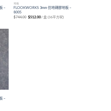
地板
板 –
FLOOKWORKS 3mm 仿地磚膠地板 –
8005
Original
Current
$
744.00
$
512.00
/ 盒 (36平方呎)
price
price
was:
is:
$744.00.
$512.00.
板 –