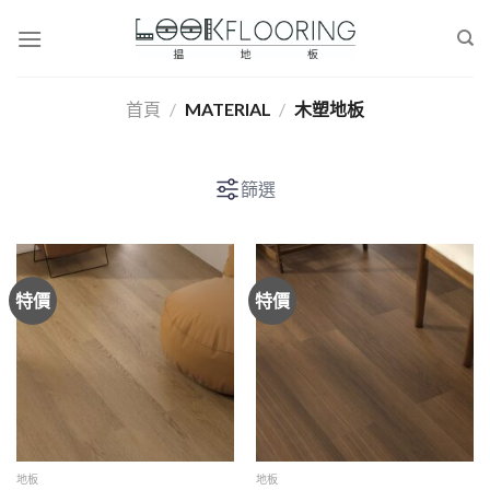
Skip
to
content
首頁
/
MATERIAL
/
木塑地板
篩選
特價
特價
地板
地板